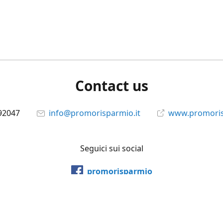
Contact us
92047
info@promorisparmio.it
www.promoris
Seguici sui social
promorisparmio
@promorisparmio