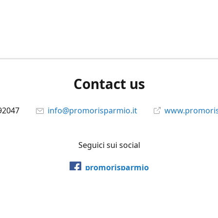
Contact us
92047
info@promorisparmio.it
www.promoris
Seguici sui social
promorisparmio
@promorisparmio