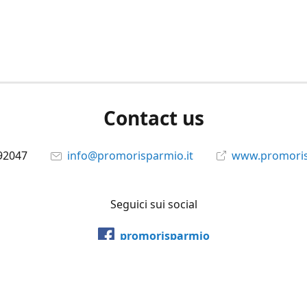
Contact us
92047
info@promorisparmio.it
www.promoris
Seguici sui social
promorisparmio
@promorisparmio